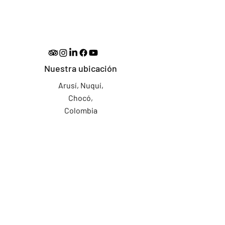
Nuestra ubicación
Arusí, Nuquí,
Chocó,
Colombia
Email:
contacto@puntabra
va.com
Tel: +57
305 318 53
58
RESERVAR